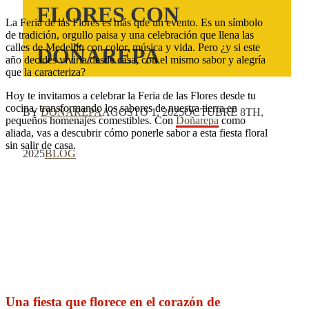
FLORES CON
La Feria de las Flores es más que un evento. Es un símbolo
de tradición, orgullo paisa y una celebración que llena las
calles de Medellín con color, música y vida. Pero ¿y si este
DOÑAREPA
año decides vivirla desde casa, con el mismo sabor y alegría
que la caracteriza?
Hoy te invitamos a celebrar la Feria de las Flores desde tu
cocina, transformando los sabores de nuestra tierra en
BY
DOÑAREPA
AGOSTO 1, 2025
OCTUBRE 8TH,
pequeños homenajes comestibles. Con
Doñarepa
como
aliada, vas a descubrir cómo ponerle sabor a esta fiesta floral
sin salir de casa.
2025
BLOG
Una fiesta que florece en el corazón de