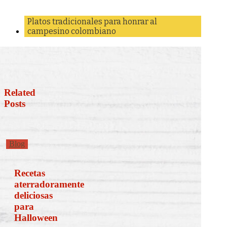
Platos tradicionales para honrar al
campesino colombiano
Related
Posts
Recetas
Blog
aterradoramente
deliciosas
para
Recetas
Halloween
aterradoramente
deliciosas
para
Halloween