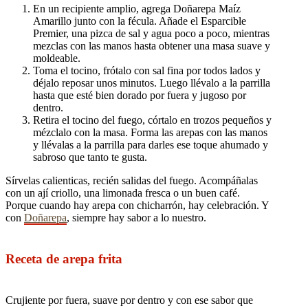
En un recipiente amplio, agrega Doñarepa Maíz
Amarillo junto con la fécula. Añade el Esparcible
Premier, una pizca de sal y agua poco a poco, mientras
mezclas con las manos hasta obtener una masa suave y
moldeable.
Toma el tocino, frótalo con sal fina por todos lados y
déjalo reposar unos minutos. Luego llévalo a la parrilla
hasta que esté bien dorado por fuera y jugoso por
dentro.
Retira el tocino del fuego, córtalo en trozos pequeños y
mézclalo con la masa. Forma las arepas con las manos
y llévalas a la parrilla para darles ese toque ahumado y
sabroso que tanto te gusta.
Sírvelas calienticas, recién salidas del fuego. Acompáñalas
con un ají criollo, una limonada fresca o un buen café.
Porque cuando hay arepa con chicharrón, hay celebración. Y
con
Doñarepa
, siempre hay sabor a lo nuestro.
Receta de arepa frita
Crujiente por fuera, suave por dentro y con ese sabor que