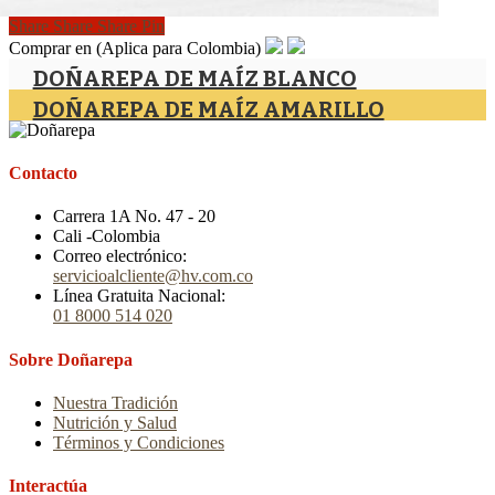
Share
Share
Share
Share
Pin
Comprar en
(Aplica para Colombia)
DOÑAREPA DE MAÍZ BLANCO
DOÑAREPA DE MAÍZ AMARILLO
Contacto
Carrera 1A No. 47 - 20
Cali -Colombia
Correo electrónico:
servicioalcliente@hv.com.co
Línea Gratuita Nacional:
01 8000 514 020
Sobre Doñarepa
Nuestra Tradición
Nutrición y Salud
Términos y Condiciones
Interactúa