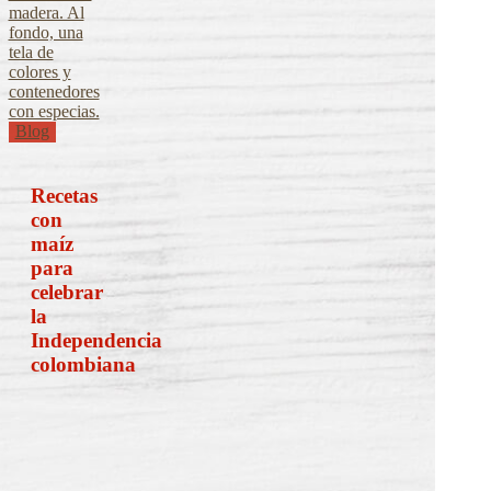
Recetas
Blog
con
maíz
para
Recetas
celebrar
con
la
maíz
Independencia
para
colombiana
celebrar
la
Independencia
colombiana