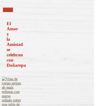
El
Blog
Amor
y
la
El
Amistad
Amor
se
y
celebran
la
con
Doñarepa
Amistad
se
celebran
con
Doñarepa