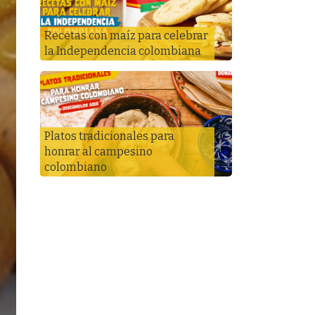
Recetas con maíz para celebrar
la Independencia colombiana
Platos tradicionales para
honrar al campesino
colombiano