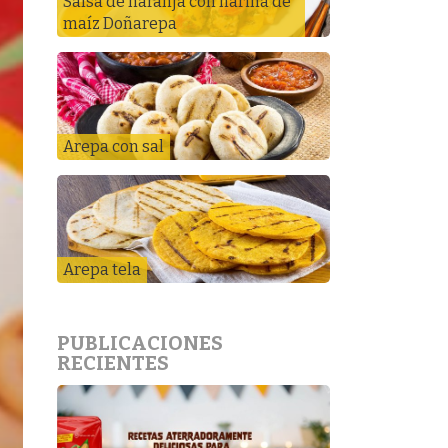
Salsa de naranja con harina de
maíz Doñarepa
Arepa con sal
Arepa tela
PUBLICACIONES
RECIENTES