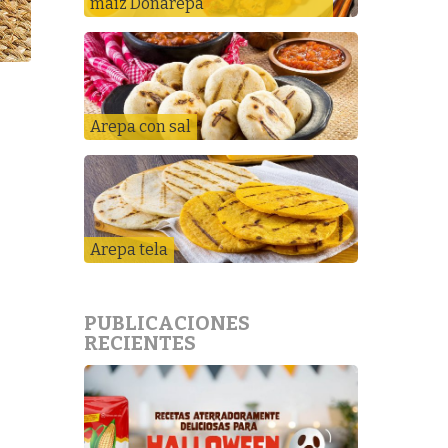
maíz Doñarepa
Arepa con sal
Arepa tela
PUBLICACIONES
RECIENTES