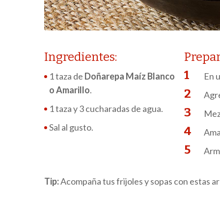
Ingredientes:
Prepar
1 taza de
Doñarepa Maíz Blanco
En u
o Amarillo
.
Agre
1 taza y 3 cucharadas de agua.
Mezc
Sal al gusto.
Amas
Arme
Tip:
Acompaña tus frijoles y sopas con estas a