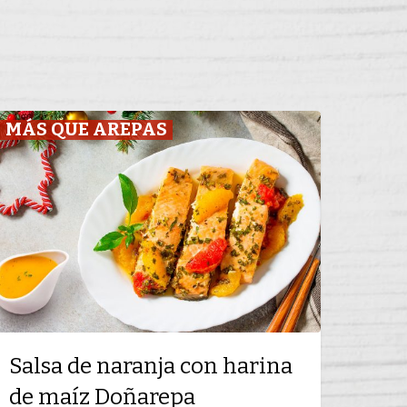
alsa
MÁS QUE AREPAS
e
aranja
on
arina
e
aíz
oñarepa
Salsa de naranja con harina
de maíz Doñarepa