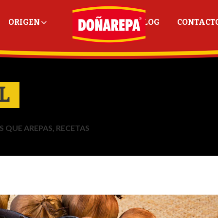
ORIGEN
BLOG
CONTACT
AUSTRALIA
L
CANADÁ
ECUADOR
S QUE AREPAS
,
RECETAS
ESPAÑA