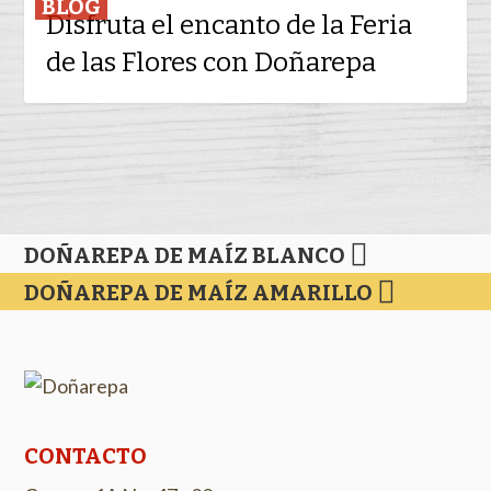
BLOG
celebran
Disfruta el encanto de la Feria
el
con
de las Flores con Doñarepa
encanto
Doñarepa
de
la
Feria
de
las
Flores
DOÑAREPA DE MAÍZ BLANCO
con
DOÑAREPA DE MAÍZ AMARILLO
Doñarepa
CONTACTO