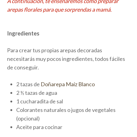
A
continuación, te enseñaremos c
ó
mo preparar
arepas florales para que
sorprendas
a mamá.
Ingredientes
Para crear tus propias arepas decoradas
necesitarás muy pocos ingredientes, todos fáciles
de conseguir.
2 tazas de
Doñarepa Maíz Blanco
2 ½ tazas de agua
1 cucharadita de sal
Colorantes naturales o jugos de vegetales
(opcional)
Aceite para cocinar