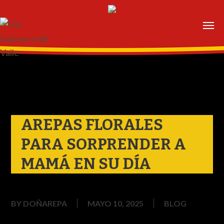
Skip
to
main
content
AREPAS FLORALES
PARA SORPRENDER A
MAMÁ EN SU DÍA
BY
DOÑAREPA
MAYO 10, 2025
BLOG