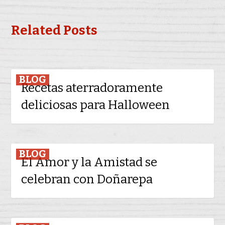
Related Posts
Recetas
BLOG
Recetas aterradoramente
aterradoramente
deliciosas para Halloween
deliciosas
para
Halloween
El
BLOG
El Amor y la Amistad se
Amor
celebran con Doñarepa
y
la
Amistad
se
Disfruta