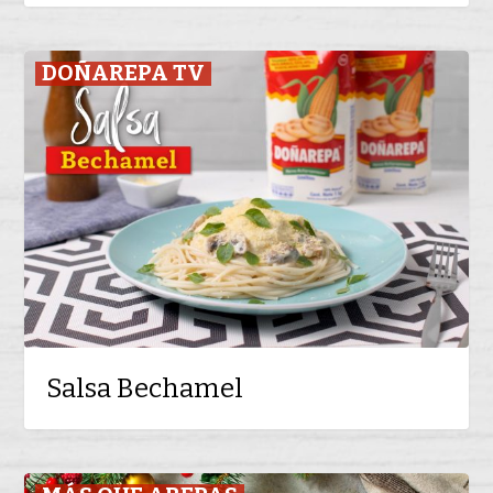
Salsa
DOÑAREPA TV
Bechamel
Salsa Bechamel
Salsa