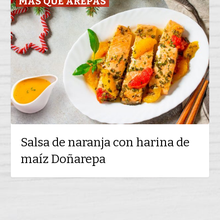
MÁS QUE AREPAS
de
naranja
con
harina
de
maíz
Doñarepa
Salsa de naranja con harina de
maíz Doñarepa