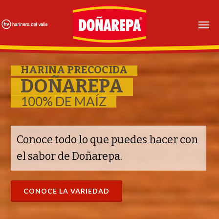
Skip
to
main
content
HARINA PRECOCIDA
DOÑAREPA
100% DE MAÍZ
Conoce todo lo que puedes hacer con
el sabor de Doñarepa.
CONOCE LA VARIEDAD